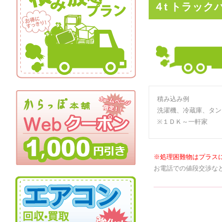
４t トラック
積み込み例
洗濯機、冷蔵庫、タン
※１ＤＫ～一軒家
※処理困難物はプラス
お電話での値段交渉な