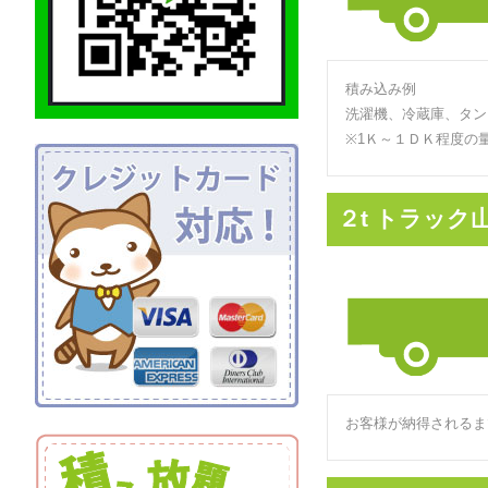
積み込み例
洗濯機、冷蔵庫、タン
※1Ｋ～１ＤＫ程度の
２t トラック
お客様が納得されるま