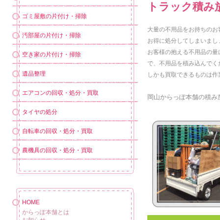
トラック積み
ゴミ屋敷の片付け・掃除
大量の不用品をお持ちのお
汚部屋の片付け・掃除
お得に処分してしまいまし
お客様の抱える不用品の量
空き家の片付け・掃除
で、不用品を積み込んでく
遺品整理
しかも買取できるものは作
エアコンの回収・処分・買取
岡山からっぽ本舗の積み
タイヤの処分
自転車の回収・処分・買取
農機具の回収・処分・買取
HOME
からっぽ本舗とは
お知らせ