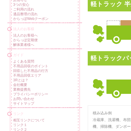
軽トラック 
3つの安心
ご利用の流れ
遺品整理の流れ
からっぽWebクーポン
法人のお客様
法人のお客様へ
からっぽ定期便
解体業者様へ
ガイド
軽トラックパ
よくある質問
不用品回収のポイント
回収した不用品の行方
不用品回収エリア
3Rとは？
会社概要
業務提携先
プライバシーポリシー
お問い合わせ
サイトマップ
積み込み例
リンク
冷蔵庫、洗濯機、布団
相互リンクについて
リンク１
機、掃除機、ダンボー
リンク２