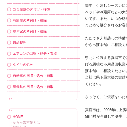
毎年、引越しシーズンに
ゴミ屋敷の片付け・掃除
ベッドや冷蔵庫などの大
いです。また、いつか処
汚部屋の片付け・掃除
まとめて処分されるお客
空き家の片付け・掃除
ただでさえ引越しの準備
遺品整理
からっぽ本舗にご相談く
エアコンの回収・処分・買取
県北に位置する真庭市で
げる悪徳な不用品回収業
タイヤの処分
ぽ本舗にご相談ください
自転車の回収・処分・買取
当社は県下最大級の実績
ください。
農機具の回収・処分・買取
さっそく、ご依頼をいた
真庭市は、2005年に
5町4村が合併して誕生
HOME
からっぽ本舗とは
お知らせ