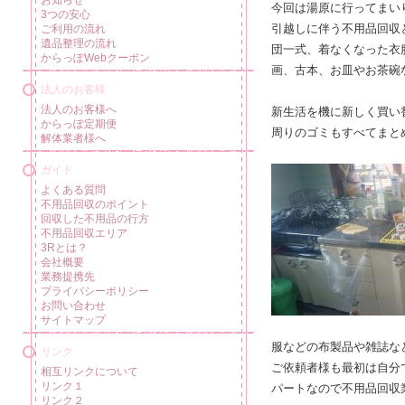
今回は湯原に行ってまい
3つの安心
引越しに伴う不用品回収
ご利用の流れ
遺品整理の流れ
団一式、着なくなった衣
からっぽWebクーポン
画、古本、お皿やお茶碗
法人のお客様
法人のお客様へ
新生活を機に新しく買い
からっぽ定期便
周りのゴミもすべてまと
解体業者様へ
ガイド
よくある質問
不用品回収のポイント
回収した不用品の行方
不用品回収エリア
3Rとは？
会社概要
業務提携先
プライバシーポリシー
お問い合わせ
サイトマップ
服などの布製品や雑誌な
リンク
ご依頼者様も最初は自分
相互リンクについて
リンク１
パートなので不用品回収
リンク２