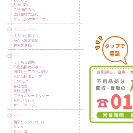
3つの安心
ご利用の流れ
遺品整理の流れ
からっぽWebクーポン
法人のお客様
法人のお客様へ
からっぽ定期便
解体業者様へ
ガイド
よくある質問
不用品回収のポイント
回収した不用品の行方
不用品回収エリア
3Rとは？
会社概要
業務提携先
プライバシーポリシー
お問い合わせ
サイトマップ
リンク
相互リンクについて
リンク１
リンク２