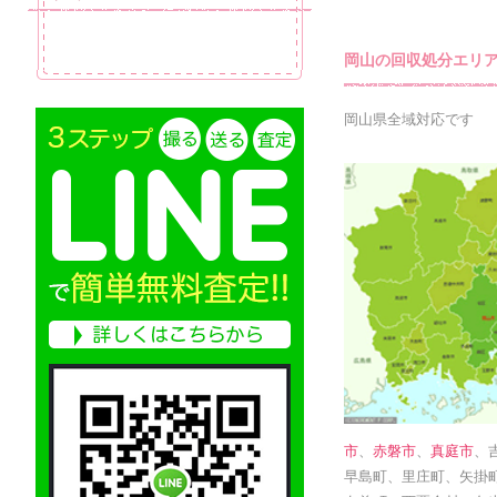
岡山の回収処分エリ
岡山県全域対応です
市
、
赤磐市
、
真庭市
、
早島町、里庄町、矢掛