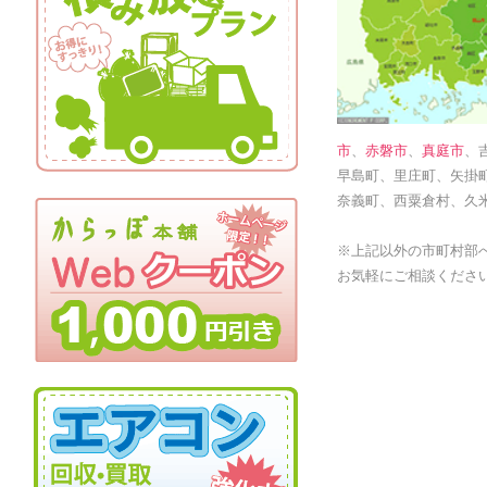
市
、
赤磐市
、
真庭市
、
早島町、里庄町、矢掛
奈義町、西粟倉村、久
※上記以外の市町村部
お気軽にご相談くださ