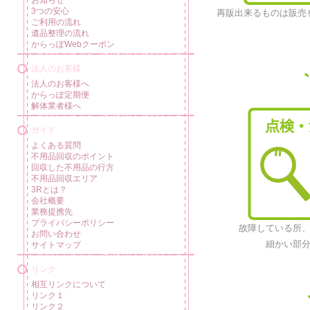
3つの安心
再販出来るものは販売
ご利用の流れ
遺品整理の流れ
からっぽWebクーポン
法人のお客様
法人のお客様へ
からっぽ定期便
解体業者様へ
ガイド
よくある質問
不用品回収のポイント
回収した不用品の行方
不用品回収エリア
3Rとは？
会社概要
業務提携先
プライバシーポリシー
故障している所
お問い合わせ
細かい部
サイトマップ
リンク
相互リンクについて
リンク１
リンク２